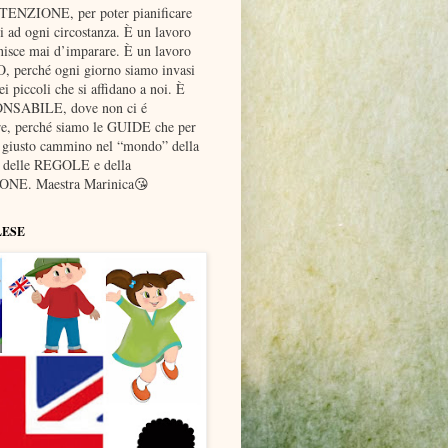
TTENZIONE, per poter pianificare
ad ogni circostanza. È un lavoro
nisce mai d’imparare. È un lavoro
erché ogni giorno siamo invasi
piccoli che si affidano a noi. È
ONSABILE, dove non ci é
re, perché siamo le GUIDE che per
l giusto cammino nel “mondo” della
elle REGOLE e della
NE. Maestra Marinica😘
LESE