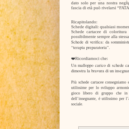
dato solo per una nostra negl
fascia di età può rivelarsi “FAT
Ricapitolando:
Schede digitali: qualsiasi mome
Schede cartacee di coloritura
possibilmente sempre alla stessa
Schede di verifica: da somminis
“terapia preparatoria”.
Ricordiamoci che:
❤️
Un malloppo carico di schede ca
dimostra la bravura di un insegnan
Più schede cartacee consegniamo e 
utilissime per lo sviluppo armon
gioco libero di gruppo che in 
dell’insegnante, é utilissimo per 
sociale.