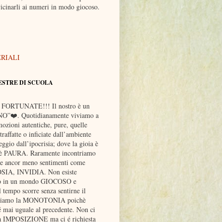
icinarli ai numeri in modo giocoso.
ERIALI
ESTRE DI SCUOLA
 FORTUNATE!!! Il nostro è un
O”❤️. Quotidianamente viviamo a
mozioni autentiche, pure, quelle
raffatte o inficiate dall’ambiente
ggio dall’ipocrisia; dove la gioia è
 è PAURA. Raramente incontriamo
 ancor meno sentimenti come
IA, INVIDIA. Non esiste
o in un mondo GIOCOSO e
tempo scorre senza sentirne il
sciamo la MONOTONIA poichè
 mai uguale al precedente. Non ci
na IMPOSIZIONE ma ci é richiesta