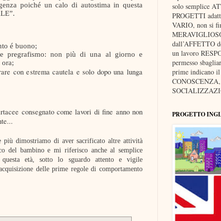
igenza poiché un calo di autostima in questa
solo semplice A
ALE”.
PROGETTI adatti 
VARIO, non si fi
MERAVIGLIOSO, p
dall’AFFETTO dei 
nto é buono;
un lavoro RESP
 e pregrafismo: non più di una al giorno e
permesso sbaglia
 ora;
trare con estrema cautela e solo dopo una lunga
prime indicano i
CONOSCENZA, d
SOCIALIZZAZIO
rtacee consegnato come lavori di fine anno non
PROGETTO ING
te...
più dimostriamo di aver sacrificato altre attività
ico del bambino e mi riferisco anche al semplice
questa età, sotto lo sguardo attento e vigile
l’acquisizione delle prime regole di comportamento