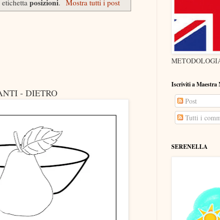
posizioni
 etichetta
.
Mostra tutti i post
METODOLOGIA
Iscriviti a Maestra
ANTI - DIETRO
Post
Tutti i comm
SERENELLA