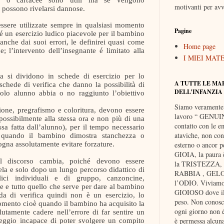
motivanti per avv
 possono rivelarsi dannose.
essere utilizzate sempre in qualsiasi momento
Pagine
 é un esercizio ludico piacevole per il bambino
che dai suoi errori, le definirei quasi come
Home page
 l’intervento dell’insegnante é limitato alla
I MIEI MAT
a si dividono in schede di esercizio per lo
A TUTTE LE MA
 schede di verifica che danno la possibilità di
DELL’INFANZIA
ccolo alunno abbia o no raggiunto l’obiettivo
Siamo veramente
ione, pregrafismo e coloritura, devono essere
lavoro “ GENUIN
ossibilmente alla stessa ora e non più di una
contatto con le e
ssa fatta dall’alunno), per il tempo necessario
ataviche, non cont
quando il bambino dimostra stanchezza o
ogna assolutamente evitare forzature.
esterno o ancor pe
GIOIA, la paura
l discorso cambia, poiché devono essere
la TRISTEZZA, e
la e solo dopo un lungo percorso didattico di
RABBIA , GELOS
olici individuali e di gruppo, canzoncine,
l’ODIO. Viviam
ive e tutto quello che serve per dare al bambino
GIOIOSO dove il 
da di verifica quindi non è un esercizio, lo
peso. Non cono
omento cioè quando il bambino ha acquisito la
ogni giorno non é
tamente cadere nell’errore di far sentire un
è permessa alcu
ggio incapace di poter svolgere un compito