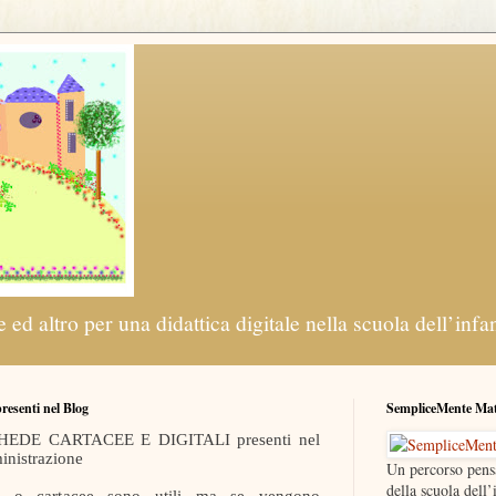
 ed altro per una didattica digitale nella scuola dell’infa
 presenti nel Blog
SempliceMente Ma
 SCHEDE CARTACEE E DIGITALI presenti nel
inistrazione
Un percorso pens
della scuola dell’
ali o cartacee sono utili ma se vengono