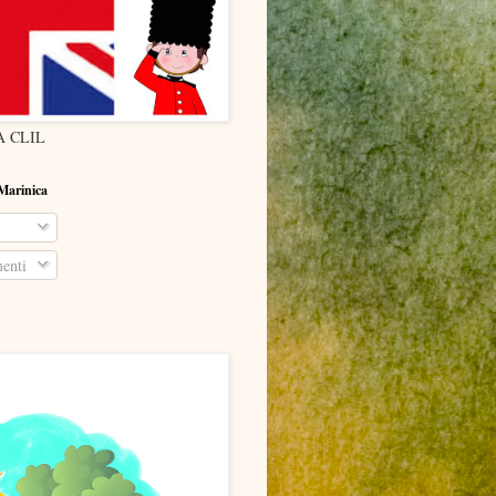
 CLIL
 Marinica
enti