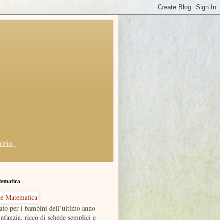
nzia.
tematica
ato per i bambini dell’ultimo anno
infanzia, ricco di schede semplici e