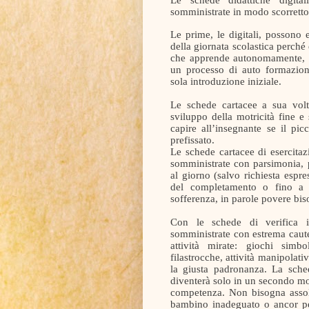
somministrate in modo scorretto
Le prime, le digitali, possono 
della giornata scolastica perché
che apprende autonomamente, an
un processo di auto formazione;
sola introduzione iniziale.
Le schede cartacee a sua volt
sviluppo della motricità fine e
capire all’insegnante se il pi
prefissato.
Le schede cartacee di esercitaz
somministrate con parsimonia, p
al giorno (salvo richiesta espre
del completamento o fino a 
sofferenza, in parole povere bis
Con le schede di verifica i
somministrate con estrema caute
attività mirate: giochi simb
filastrocche, attività manipolat
la giusta padronanza. La sche
diventerà solo in un secondo m
competenza. Non bisogna assolu
bambino inadeguato o ancor pe