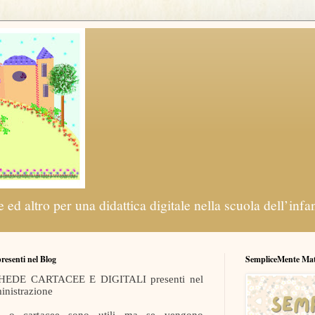
 ed altro per una didattica digitale nella scuola dell’infa
 presenti nel Blog
SempliceMente Ma
 SCHEDE CARTACEE E DIGITALI presenti nel
inistrazione
ali o cartacee sono utili ma se vengono