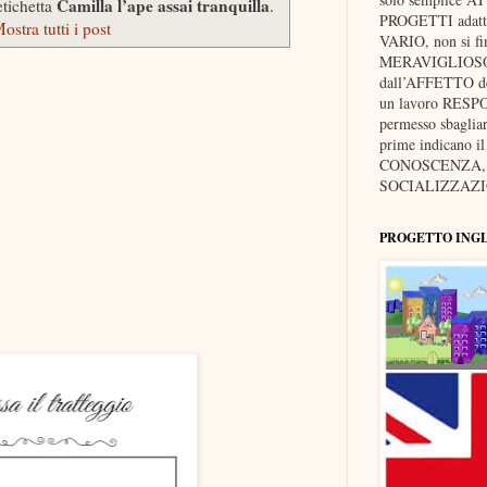
Camilla l’ape assai tranquilla
etichetta
.
PROGETTI adatti 
ostra tutti i post
VARIO, non si fi
MERAVIGLIOSO, p
dall’AFFETTO dei 
un lavoro RESP
permesso sbaglia
prime indicano i
CONOSCENZA, d
SOCIALIZZAZIO
PROGETTO ING