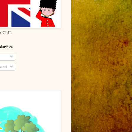
 CLIL
 Marinica
enti