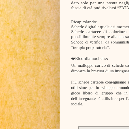
dato solo per una nostra negl
fascia di età può rivelarsi “FAT
Ricapitolando:
Schede digitali: qualsiasi mome
Schede cartacee di coloritura
possibilmente sempre alla stessa
Schede di verifica: da somminis
“terapia preparatoria”.
Ricordiamoci che:
❤️
Un malloppo carico di schede ca
dimostra la bravura di un insegnan
Più schede cartacee consegniamo e 
utilissime per lo sviluppo armon
gioco libero di gruppo che in 
dell’insegnante, é utilissimo per 
sociale.