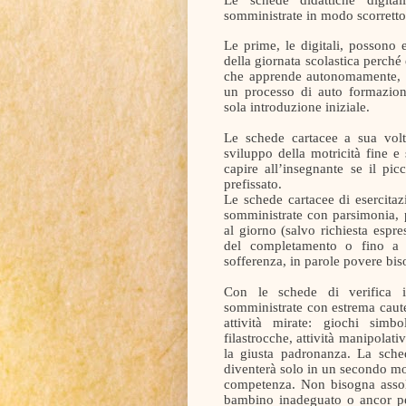
somministrate in modo scorretto
Le prime, le digitali, possono 
della giornata scolastica perché
che apprende autonomamente, an
un processo di auto formazione;
sola introduzione iniziale.
Le schede cartacee a sua volt
sviluppo della motricità fine e
capire all’insegnante se il pi
prefissato.
Le schede cartacee di esercitaz
somministrate con parsimonia, p
al giorno (salvo richiesta espre
del completamento o fino a 
sofferenza, in parole povere bis
Con le schede di verifica i
somministrate con estrema caute
attività mirate: giochi simb
filastrocche, attività manipolat
la giusta padronanza. La sche
diventerà solo in un secondo m
competenza. Non bisogna assolu
bambino inadeguato o ancor pe