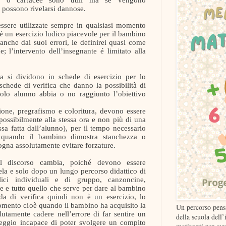
 possono rivelarsi dannose.
essere utilizzate sempre in qualsiasi momento
 é un esercizio ludico piacevole per il bambino
che dai suoi errori, le definirei quasi come
 l’intervento dell’insegnante é limitato alla
a si dividono in schede di esercizio per lo
 schede di verifica che danno la possibilità di
ccolo alunno abbia o no raggiunto l’obiettivo
ione, pregrafismo e coloritura, devono essere
ossibilmente alla stessa ora e non più di una
ssa fatta dall’alunno), per il tempo necessario
quando il bambino dimostra stanchezza o
ogna assolutamente evitare forzature.
l discorso cambia, poiché devono essere
la e solo dopo un lungo percorso didattico di
olici individuali e di gruppo, canzoncine,
ive e tutto quello che serve per dare al bambino
da di verifica quindi non è un esercizio, lo
omento cioè quando il bambino ha acquisito la
Un percorso pens
tamente cadere nell’errore di far sentire un
della scuola dell’
ggio incapace di poter svolgere un compito