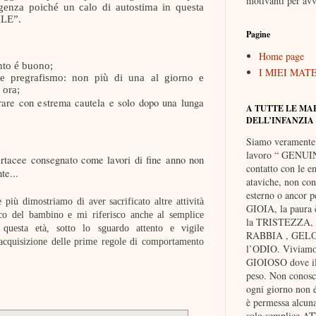
motivanti per avv
igenza poiché un calo di autostima in questa
ALE”.
Pagine
Home page
nto é buono;
I MIEI MAT
 e pregrafismo: non più di una al giorno e
 ora;
trare con estrema cautela e solo dopo una lunga
A TUTTE LE MA
DELL’INFANZIA
Siamo veramente
lavoro “ GENUIN
rtacee consegnato come lavori di fine anno non
contatto con le e
te...
ataviche, non cont
esterno o ancor pe
più dimostriamo di aver sacrificato altre attività
GIOIA, la paura
ico del bambino e mi riferisco anche al semplice
la TRISTEZZA, e
questa età, sotto lo sguardo attento e vigile
RABBIA , GELOS
l’acquisizione delle prime regole di comportamento
l’ODIO. Viviam
GIOIOSO dove il 
peso. Non cono
ogni giorno non é
è permessa alcu
solo semplice A