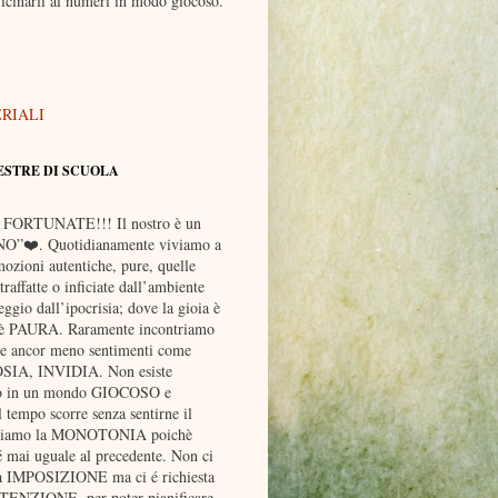
icinarli ai numeri in modo giocoso.
ERIALI
ESTRE DI SCUOLA
 FORTUNATE!!! Il nostro è un
O”❤️. Quotidianamente viviamo a
mozioni autentiche, pure, quelle
raffatte o inficiate dall’ambiente
ggio dall’ipocrisia; dove la gioia è
 è PAURA. Raramente incontriamo
 ancor meno sentimenti come
IA, INVIDIA. Non esiste
o in un mondo GIOCOSO e
tempo scorre senza sentirne il
sciamo la MONOTONIA poichè
 mai uguale al precedente. Non ci
na IMPOSIZIONE ma ci é richiesta
TTENZIONE, per poter pianificare