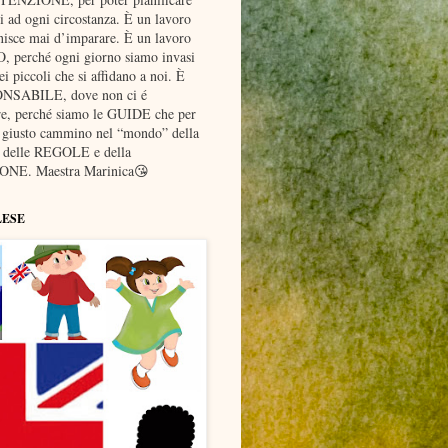
ad ogni circostanza. È un lavoro
nisce mai d’imparare. È un lavoro
erché ogni giorno siamo invasi
piccoli che si affidano a noi. È
ONSABILE, dove non ci é
re, perché siamo le GUIDE che per
l giusto cammino nel “mondo” della
elle REGOLE e della
NE. Maestra Marinica😘
LESE