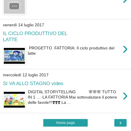
venerdì 14 luglio 2017
IL CICLO PRODUTTIVO DEL
LATTE
›
PROGETTO FATTORIA: Il ciclo produttivo del
latte
mercoledì 12 luglio 2017
SI VA ALLO STAGNO video
›
DIGITAL STORYTELLING 🌸🌸🌸 TUTTO
IN 1 .... LA FATTORIA Mai sottovalutare il potere
delle favole!!!❣️❣️❣️ La ...
›
Home page