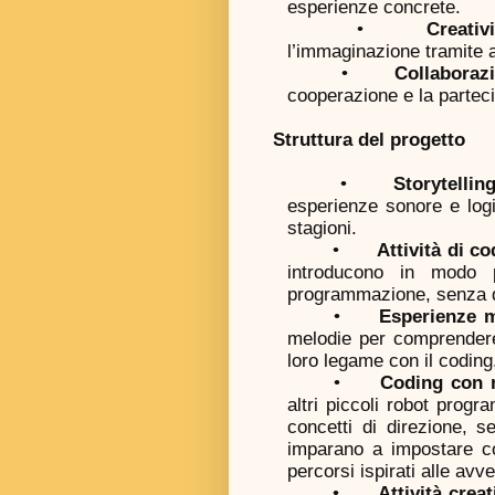
esperienze concrete.
•
Creati
l’immaginazione tramite at
•
Collaboraz
cooperazione e la parteci
Struttura del progetto
•
Storytellin
esperienze sonore e logi
stagioni.
•
Attività di c
introducono in modo 
programmazione, senza dis
•
Esperienze m
melodie per comprendere 
loro legame con il coding
•
Coding con r
altri piccoli robot prog
concetti di direzione, 
imparano a impostare c
percorsi ispirati alle avv
•
Attività creat