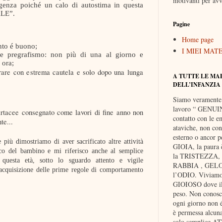
motivanti per avv
igenza poiché un calo di autostima in questa
ALE”.
Pagine
Home page
nto é buono;
I MIEI MAT
 e pregrafismo: non più di una al giorno e
 ora;
trare con estrema cautela e solo dopo una lunga
A TUTTE LE MA
DELL’INFANZIA
Siamo veramente
lavoro “ GENUIN
rtacee consegnato come lavori di fine anno non
contatto con le e
te...
ataviche, non cont
esterno o ancor pe
più dimostriamo di aver sacrificato altre attività
GIOIA, la paura
ico del bambino e mi riferisco anche al semplice
la TRISTEZZA, e
questa età, sotto lo sguardo attento e vigile
RABBIA , GELOS
l’acquisizione delle prime regole di comportamento
l’ODIO. Viviam
GIOIOSO dove il 
peso. Non cono
ogni giorno non é
è permessa alcu
solo semplice A