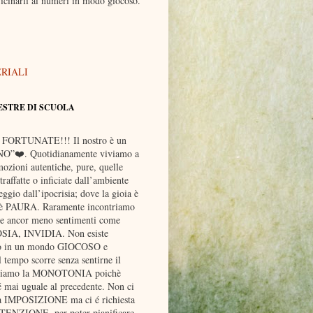
icinarli ai numeri in modo giocoso.
ERIALI
ESTRE DI SCUOLA
 FORTUNATE!!! Il nostro è un
O”❤️. Quotidianamente viviamo a
mozioni autentiche, pure, quelle
raffatte o inficiate dall’ambiente
ggio dall’ipocrisia; dove la gioia è
 è PAURA. Raramente incontriamo
 ancor meno sentimenti come
IA, INVIDIA. Non esiste
o in un mondo GIOCOSO e
tempo scorre senza sentirne il
sciamo la MONOTONIA poichè
 mai uguale al precedente. Non ci
na IMPOSIZIONE ma ci é richiesta
TTENZIONE, per poter pianificare