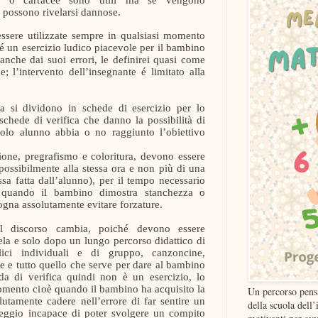
 possono rivelarsi dannose.
essere utilizzate sempre in qualsiasi momento
 é un esercizio ludico piacevole per il bambino
che dai suoi errori, le definirei quasi come
 l’intervento dell’insegnante é limitato alla
a si dividono in schede di esercizio per lo
 schede di verifica che danno la possibilità di
ccolo alunno abbia o no raggiunto l’obiettivo
ione, pregrafismo e coloritura, devono essere
ossibilmente alla stessa ora e non più di una
ssa fatta dall’alunno), per il tempo necessario
quando il bambino dimostra stanchezza o
ogna assolutamente evitare forzature.
l discorso cambia, poiché devono essere
la e solo dopo un lungo percorso didattico di
olici individuali e di gruppo, canzoncine,
ive e tutto quello che serve per dare al bambino
da di verifica quindi non è un esercizio, lo
omento cioè quando il bambino ha acquisito la
Un percorso pens
tamente cadere nell’errore di far sentire un
della scuola dell’
ggio incapace di poter svolgere un compito