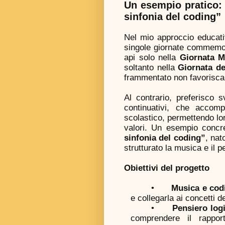
Un esempio pratico: 
sinfonia del coding”
Nel mio approccio educativ
singole giornate commemor
api solo nella
Giornata M
soltanto nella
Giornata de
frammentato non favorisca
Al contrario, preferisco sv
continuativi, che accom
scolastico, permettendo lor
valori. Un esempio concr
sinfonia del coding”
, nat
strutturato la musica e il p
Obiettivi del progetto
•
Musica e cod
e collegarla ai concetti d
•
Pensiero log
comprendere il rapport