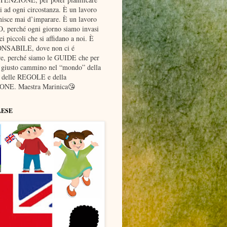
ad ogni circostanza. È un lavoro
nisce mai d’imparare. È un lavoro
erché ogni giorno siamo invasi
piccoli che si affidano a noi. È
ONSABILE, dove non ci é
re, perché siamo le GUIDE che per
l giusto cammino nel “mondo” della
elle REGOLE e della
NE. Maestra Marinica😘
LESE