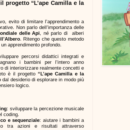
il progetto “L’ape Camilla e la
o, evito di limitare l’apprendimento a
ative. Non parlo dell’importanza delle
ondiale delle Api
, né parlo di alberi
ll’Albero
. Ritengo che questo metodo
 un apprendimento profondo.
iluppare percorsi didattici integrati e
pagnano i bambini per l’intero anno
o di interiorizzare realmente concetti e
eto è il progetto
“L’ape Camilla e la
o dal desiderio di esplorare in modo più
ensiero logico.
ing
: sviluppare la percezione musicale
el coding.
ico e sequenziale
: aiutare i bambini a
o tra azioni e risultati attraverso