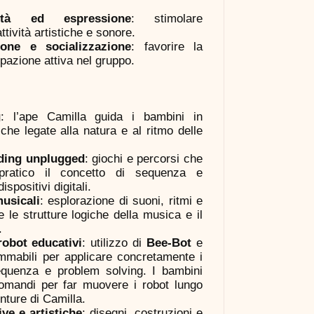
vità ed espressione
: stimolare
tività artistiche e sonore.
ione e socializzazione
: favorire la
pazione attiva nel gruppo.
g
: l’ape Camilla guida i bambini in
che legate alla natura e al ritmo delle
oding unplugged
: giochi e percorsi che
pratico il concetto di sequenza e
positivi digitali.
usicali
: esplorazione di suoni, ritmi e
le strutture logiche della musica e il
.
obot educativi
: utilizzo di
Bee-Bot
e
rammabili per applicare concretamente i
sequenza e problem solving. I bambini
omandi per far muovere i robot lungo
enture di Camilla.
ive e artistiche
: disegni, costruzioni e