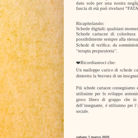
dato solo per una nostra negl
fascia di età può rivelarsi “FAT
Ricapitolando:
Schede digitali: qualsiasi mome
Schede cartacee di coloritura
possibilmente sempre alla stessa
Schede di verifica: da somminis
“terapia preparatoria”.
Ricordiamoci che:
❤️
Un malloppo carico di schede ca
dimostra la bravura di un insegnan
Più schede cartacee consegniamo e 
utilissime per lo sviluppo armon
gioco libero di gruppo che in 
dell’insegnante, é utilissimo per 
sociale.
sabato 1 marzo 2025