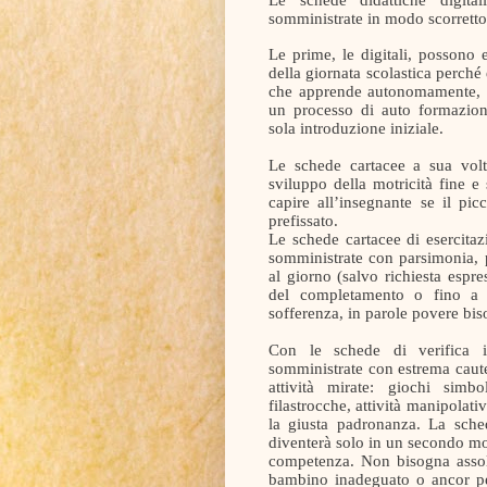
somministrate in modo scorretto
Le prime, le digitali, possono 
della giornata scolastica perché
che apprende autonomamente, an
un processo di auto formazione;
sola introduzione iniziale.
Le schede cartacee a sua volt
sviluppo della motricità fine e
capire all’insegnante se il pi
prefissato.
Le schede cartacee di esercitaz
somministrate con parsimonia, p
al giorno (salvo richiesta espre
del completamento o fino a 
sofferenza, in parole povere bis
Con le schede di verifica i
somministrate con estrema caute
attività mirate: giochi simb
filastrocche, attività manipolat
la giusta padronanza. La sche
diventerà solo in un secondo m
competenza. Non bisogna assolu
bambino inadeguato o ancor pe