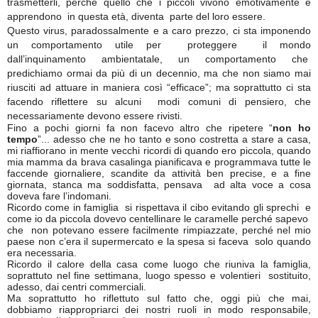
trasmetterli, perché quello che i piccoli vivono emotivamente e
apprendono in questa età, diventa parte del loro essere.
Questo virus, paradossalmente e a caro prezzo, ci sta imponendo
un comportamento utile per proteggere il mondo
dall’inquinamento ambientatale, un comportamento che
predichiamo ormai da più di un decennio, ma che non siamo mai
riusciti ad attuare in maniera così “efficace”; ma soprattutto ci sta
facendo riflettere su alcuni modi comuni di pensiero, che
necessariamente devono essere rivisti.
Fino a pochi giorni fa non facevo altro che ripetere “
non ho
tempo
”... adesso che ne ho tanto e sono costretta a stare a casa,
mi riaffiorano in mente vecchi ricordi di quando ero piccola, quando
mia mamma da brava casalinga pianificava e programmava tutte le
faccende giornaliere, scandite da attività ben precise, e a fine
giornata, stanca ma soddisfatta, pensava ad alta voce a cosa
doveva fare l’indomani.
Ricordo come in famiglia si rispettava il cibo evitando gli sprechi e
come io da piccola dovevo centellinare le caramelle perché sapevo
che non potevano essere facilmente rimpiazzate, perché nel mio
paese non c’era il supermercato e la spesa si faceva solo quando
era necessaria.
Ricordo il calore della casa come luogo che riuniva la famiglia,
soprattuto nel fine settimana, luogo spesso e volentieri sostituito,
adesso, dai centri commerciali.
Ma soprattutto ho riflettuto sul fatto che, oggi più che mai,
dobbiamo riappropriarci dei nostri ruoli in modo responsabile,