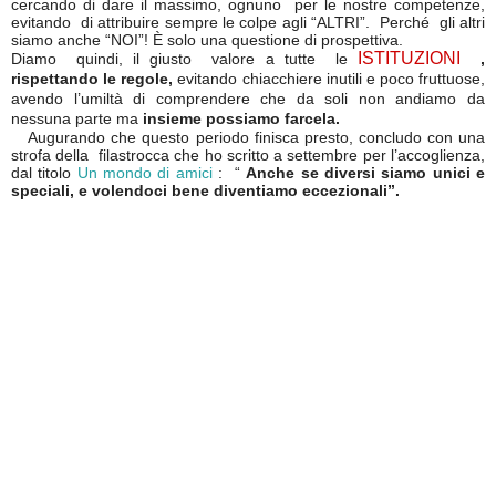
cercando di dare il massimo, ognuno per le nostre competenze,
evitando di attribuire sempre le colpe agli “ALTRI”. Perché gli altri
siamo anche “NOI”! È solo una questione di prospettiva.
ISTITUZIONI
Diamo quindi, il giusto valore a tutte le
,
rispettando le regole,
evitando chiacchiere inutili e poco fruttuose,
avendo l’umiltà di comprendere che da soli non andiamo da
nessuna parte ma
insieme possiamo farcela.
Augurando che questo periodo finisca presto, concludo con una
strofa della filastrocca che ho scritto a settembre per l’accoglienza,
dal titolo
Un mondo di amici
: “
Anche se diversi siamo unici e
speciali, e volendoci bene diventiamo eccezionali”.